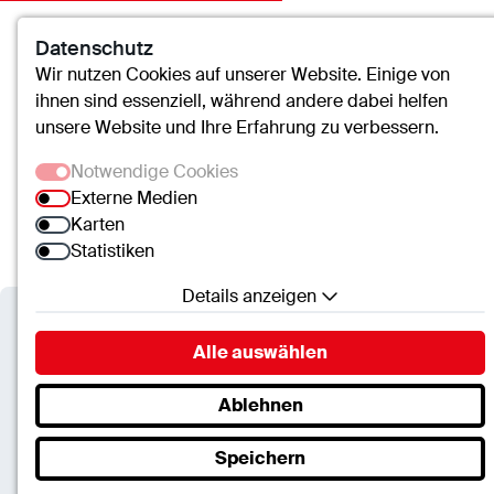
Datenschutz
Kontakt
Suche
Menü
Wir nutzen Cookies auf unserer Website. Einige von
ihnen sind essenziell, während andere dabei helfen
unsere Website und Ihre Erfahrung zu verbessern.
Notwendige Cookies
cusanus trägergesellschaft trier mbH
Externe Medien
Karten
Statistiken
Details anzeigen
Kontaktformular
Notwendige Cookies
Alle auswählen
Essenzielle Cookies ermöglichen grundlegende
Bitte füllen Sie diese Felder aus,
Funktionen und sind für die einwandfreie Funktion
Ablehnen
der Website erforderlich.
damit wir Ihre Kontaktanfrage
Speichern
schnellstmöglich bearbeiten
SC.Cookie