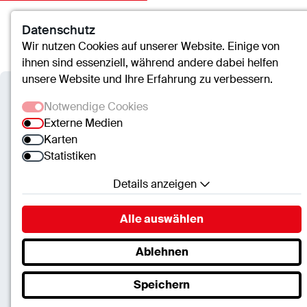
Datenschutz
Kontakt
Suche
Menü
Wir nutzen Cookies auf unserer Website. Einige von
ihnen sind essenziell, während andere dabei helfen
unsere Website und Ihre Erfahrung zu verbessern.
Notwendige Cookies
Externe Medien
Karten
Statistiken
Details anzeigen
Notwendige Cookies
Alle auswählen
Essenzielle Cookies ermöglichen grundlegende
Funktionen und sind für die einwandfreie Funktion
Ablehnen
der Website erforderlich.
cusanus trägergesellschaft trier mbH
Speichern
SC.Cookie