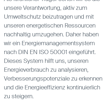
entsperren.
unsere Verantwortung, aktiv zum
Umweltschutz beizutragen und mit
Karten
unseren energetischen Ressourcen
Anzeige von Karten-Elementen mit externen
nachhaltig umzugehen. Daher haben
Anbietern
wir ein Energiemanagementsystem
OpenStreetMap
Anbieter:
OpenStreetMap
nach DIN EN ISO 50001 eingeführt.
Dieses System hilft uns, unseren
Statistiken
Energieverbrauch zu analysieren,
Statistiken-Cookies erfassen Informationen
Verbesserungspotenziale zu erkennen
anonym. Diese Informationen helfen uns zu
und die Energieeffizienz kontinuierlich
verstehen, wie unsere Besucher unsere Website
nutzen.
zu steigern.
Matomo
Anbieter:
Matomo