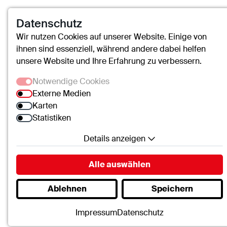
Datenschutz
Wir nutzen Cookies auf unserer Website. Einige von
ihnen sind essenziell, während andere dabei helfen
unsere Website und Ihre Erfahrung zu verbessern.
Notwendige Cookies
Externe Medien
Karten
Statistiken
Details anzeigen
Notwendige Cookies
Alle auswählen
Essenzielle Cookies ermöglichen grundlegende
Ablehnen
Speichern
Funktionen und sind für die einwandfreie Funktion
der Website erforderlich.
Impressum
Datenschutz
SC.Cookie