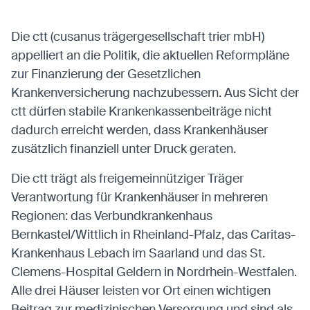
entsperren.
Die ctt (cusanus trägergesellschaft trier mbH)
appelliert an die Politik, die aktuellen Reformpläne
Karten
zur Finanzierung der Gesetzlichen
Anzeige von Karten-Elementen mit externen
Krankenversicherung nachzubessern. Aus Sicht der
Anbietern
ctt dürfen stabile Krankenkassenbeiträge nicht
OpenStreetMap
dadurch erreicht werden, dass Krankenhäuser
Anbieter:
OpenStreetMap
zusätzlich finanziell unter Druck geraten.
Die ctt trägt als freigemeinnütziger Träger
Statistiken
Verantwortung für Krankenhäuser in mehreren
Statistiken-Cookies erfassen Informationen
Regionen: das Verbundkrankenhaus
anonym. Diese Informationen helfen uns zu
Bernkastel/Wittlich in Rheinland-Pfalz, das Caritas-
verstehen, wie unsere Besucher unsere Website
Krankenhaus Lebach im Saarland und das St.
nutzen.
Clemens-Hospital Geldern in Nordrhein-Westfalen.
Alle drei Häuser leisten vor Ort einen wichtigen
Matomo
Anbieter:
Matomo
Beitrag zur medizinischen Versorgung und sind als