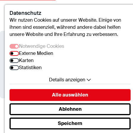
Datenschutz
Kontakt
Suche
Menü
Wir nutzen Cookies auf unserer Website. Einige von
ihnen sind essenziell, während andere dabei helfen
unsere Website und Ihre Erfahrung zu verbessern.
cusanus trägergesellschaft trier
Notwendige Cookies
mbH
Externe Medien
Karten
ctt fordert Nachbesserungen
Statistiken
bei geplanter GKV-
Details anzeigen
Finanzierungsreform
Notwendige Cookies
Alle auswählen
Essenzielle Cookies ermöglichen grundlegende
Funktionen und sind für die einwandfreie Funktion
Ablehnen
der Website erforderlich.
cusanus trägergesellschaft trier mbH
Speichern
ctt fordert Nachbesserungen bei geplanter…
SC.Cookie