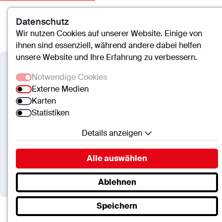
Datenschutz
Kontakt
Suche
Menü
Wir nutzen Cookies auf unserer Website. Einige von
ihnen sind essenziell, während andere dabei helfen
unsere Website und Ihre Erfahrung zu verbessern.
cusanus trägergesellschaft trier
Notwendige Cookies
mbH
Externe Medien
Karten
DIKOM beim
Statistiken
Hauptstadtkongress
Details anzeigen
vorgestellt: Mobile
Notwendige Cookies
Diagnostik für ältere und
Alle auswählen
Essenzielle Cookies ermöglichen grundlegende
immobile Menschen
Funktionen und sind für die einwandfreie Funktion
Ablehnen
der Website erforderlich.
Speichern
SC.Cookie