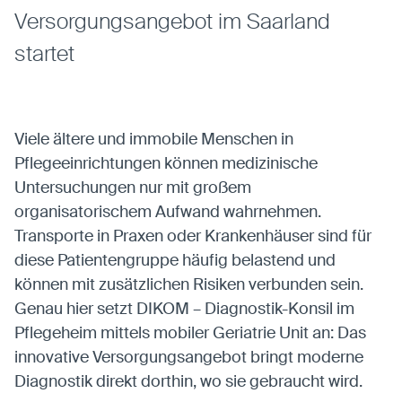
entsperren.
Versorgungsangebot im Saarland
startet
Karten
Anzeige von Karten-Elementen mit externen
Anbietern
Viele ältere und immobile Menschen in
Pflegeeinrichtungen können medizinische
OpenStreetMap
Anbieter:
OpenStreetMap
Untersuchungen nur mit großem
organisatorischem Aufwand wahrnehmen.
Transporte in Praxen oder Krankenhäuser sind für
Statistiken
diese Patientengruppe häufig belastend und
Statistiken-Cookies erfassen Informationen
können mit zusätzlichen Risiken verbunden sein.
anonym. Diese Informationen helfen uns zu
Genau hier setzt DIKOM – Diagnostik-Konsil im
verstehen, wie unsere Besucher unsere Website
Pflegeheim mittels mobiler Geriatrie Unit an: Das
nutzen.
innovative Versorgungsangebot bringt moderne
Matomo
Diagnostik direkt dorthin, wo sie gebraucht wird.
Anbieter:
Matomo