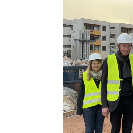
Zweck:
Verwendung um Youtube-Videoinhalte zu
entsperren.
Karten
Anzeige von Karten-Elementen mit externen
Anbietern
OpenStreetMap
Anbieter:
OpenStreetMap
Statistiken
Statistiken-Cookies erfassen Informationen
anonym. Diese Informationen helfen uns zu
verstehen, wie unsere Besucher unsere Website
nutzen.
Matomo