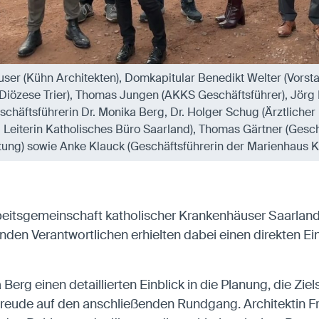
nhäuser (Kühn Architekten), Domkapitular Benedikt Welter (Vors
 Diözese Trier), Thomas Jungen (AKKS Geschäftsführer), Jörg
schäftsführerin Dr. Monika Berg, Dr. Holger Schug (Ärztlicher 
d Leiterin Katholisches Büro Saarland), Thomas Gärtner (Gesch
tung) sowie Anke Klauck (Geschäftsführerin der Marienhaus K
beitsgemeinschaft katholischer Krankenhäuser Saarla
en Verantwortlichen erhielten dabei einen direkten Ein
 Berg einen detaillierten Einblick in die Planung, die Z
reude auf den anschließenden Rundgang. Architektin Fr