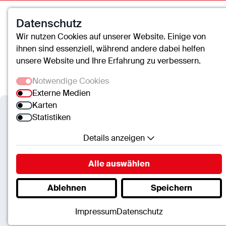
Datenschutz
Wir nutzen Cookies auf unserer Website. Einige von
ihnen sind essenziell, während andere dabei helfen
unsere Website und Ihre Erfahrung zu verbessern.
Notwendige Cookies
Externe Medien
Karten
Statistiken
Details anzeigen
cusanus trägergesellschaft trier mbH
Notwendige Cookies
Alle auswählen
Neubau und Zukunftsperspekt
Essenzielle Cookies ermöglichen grundlegende
Lebach
Ablehnen
Speichern
Funktionen und sind für die einwandfreie Funktion
der Website erforderlich.
Impressum
Datenschutz
SC.Cookie