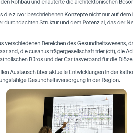
 den Rohbau und erläuterte die architektonischen Beson
ss die zuvor beschriebenen Konzepte nicht nur auf dem 
 der durchdachten Struktur und dem Potenzial, das der 
us verschiedenen Bereichen des Gesundheitswesens, da
land, die cusanus trägergesellschaft trier (ctt), die A
holischen Büros und der Caritasverband für die Diözese
llen Austausch über aktuelle Entwicklungen in der kath
tungsfähige Gesundheitsversorgung in der Region.