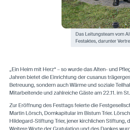
Anbieter:
Matomo
Das Leitungsteam vom Al
Festaktes, darunter Vertre
„Ein Heim mit Herz“ – so wurde das Alten- und Pfl
Jahren bietet die Einrichtung der cusanus trägerges
Betreuung, sondern auch Wärme und soziale Teilha
Mitarbeitende und zahlreiche Gäste am 22.11. im St.
Zur Eröffnung des Festtags feierte die Festgesellsc
Martin Lörsch, Domkapitular im Bistum Trier. Lörsch
Hildegard-Stiftung Trier, jener kirchlichen Stiftung,
Weitere Worte der Gratulation und des Dankes wurd