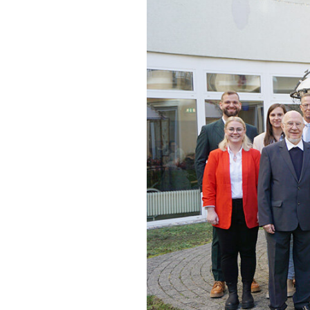
Zweck:
Verwendung um Youtube-Videoinhalte zu
entsperren.
Karten
Anzeige von Karten-Elementen mit externen
Anbietern
OpenStreetMap
Anbieter:
OpenStreetMap
Statistiken
Statistiken-Cookies erfassen Informationen
anonym. Diese Informationen helfen uns zu
verstehen, wie unsere Besucher unsere Website
nutzen.
Matomo