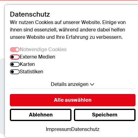
Datenschutz
Wir nutzen Cookies auf unserer Website. Einige von
ihnen sind essenziell, während andere dabei helfen
unsere Website und Ihre Erfahrung zu verbessern.
Notwendige Cookies
Externe Medien
Karten
Statistiken
Details anzeigen
cusanus trägergesellschaft trier mbH
Notwendige Cookies
Alle auswählen
Ochtendung feierte ein dopp
Essenzielle Cookies ermöglichen grundlegende
Ablehnen
Speichern
Funktionen und sind für die einwandfreie Funktion
der Website erforderlich.
Impressum
Datenschutz
SC.Cookie