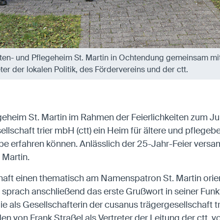
ten- und Pflegeheim St. Martin in Ochtendung gemeinsam mi
ter der lokalen Politik, des Fördervereins und der ctt.
egeheim St. Martin im Rahmen der Feierlichkeiten zum 
ellschaft trier mbH (ctt) ein Heim für ältere und pflege
be erfahren können. Anlässlich der 25-Jahr-Feier vers
 Martin.
haft einen thematisch am Namenspatron St. Martin orient
 sprach anschließend das erste Grußwort in seiner Funkti
 die als Gesellschafterin der cusanus trägergesellschaft tr
en von Frank Straßel als Vertreter der Leitung der ct