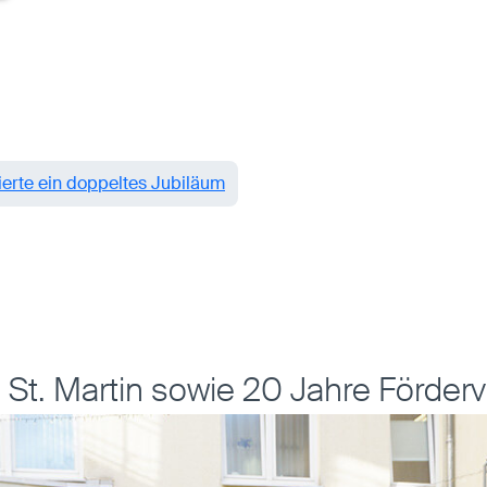
erte ein doppeltes Jubiläum
St. Martin sowie 20 Jahre Förderve