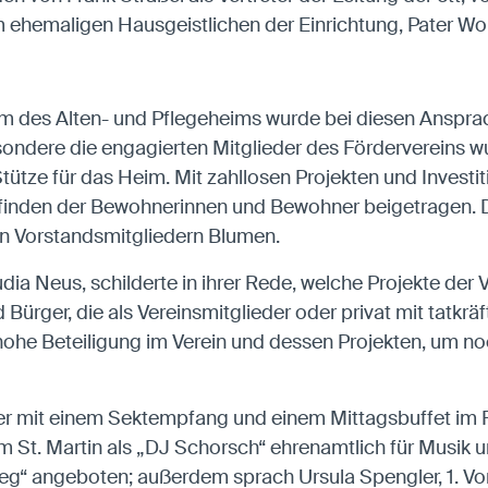
hemaligen Hausgeistlichen der Einrichtung, Pater Wo
 des Alten- und Pflegeheims wurde bei diesen Ansprache
sondere die engagierten Mitglieder des Fördervereins w
 Stütze für das Heim. Mit zahllosen Projekten und Inves
lbefinden der Bewohnerinnen und Bewohner beigetragen.
en Vorstandsmitgliedern Blumen.
dia Neus, schilderte in ihrer Rede, welche Projekte der V
 Bürger, die als Vereinsmitglieder oder privat mit tatkr
 hohe Beteiligung im Verein und dessen Projekten, um no
er mit einem Sektempfang und einem Mittagsbuffet im Fo
en im St. Martin als „DJ Schorsch“ ehrenamtlich für Mus
 angeboten; außerdem sprach Ursula Spengler, 1. Vo