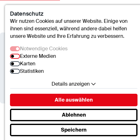
Datenschutz
Kontakt
Suche
Menü
Wir nutzen Cookies auf unserer Website. Einige von
ihnen sind essenziell, während andere dabei helfen
unsere Website und Ihre Erfahrung zu verbessern.
cusanus trägergesellschaft trier
Notwendige Cookies
mbH
Externe Medien
Karten
Zwei Auszeichnungen für
Statistiken
das Verbundkrankenhaus
Details anzeigen
Bernkastel/Wittlich
Notwendige Cookies
Alle auswählen
Essenzielle Cookies ermöglichen grundlegende
Funktionen und sind für die einwandfreie Funktion
Ablehnen
der Website erforderlich.
cusanus trägergesellschaft trier mbH
Speichern
Zwei Auszeichnungen für das Verbundkrankenhaus…
SC.Cookie