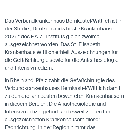
entsperren.
Das Verbundkrankenhaus Bernkastel/Wittlich ist in
Karten
der Studie „Deutschlands beste Krankenhäuser
Anzeige von Karten-Elementen mit externen
2026“ des F.A.Z.-Instituts gleich zweimal
Anbietern
ausgezeichnet worden. Das St. Elisabeth
Krankenhaus Wittlich erhielt Auszeichnungen für
OpenStreetMap
die Gefäßchirurgie sowie für die Anästhesiologie
Anbieter:
OpenStreetMap
und Intensivmedizin.
In Rheinland-Pfalz zählt die Gefäßchirurgie des
Statistiken
Verbundkrankenhauses Bernkastel/Wittlich damit
Statistiken-Cookies erfassen Informationen
zu den drei am besten bewerteten Krankenhäusern
anonym. Diese Informationen helfen uns zu
verstehen, wie unsere Besucher unsere Website
in diesem Bereich. Die Anästhesiologie und
nutzen.
Intensivmedizin gehört landesweit zu den fünf
ausgezeichneten Krankenhäusern dieser
Matomo
Fachrichtung. In der Region nimmt das
Anbieter:
Matomo