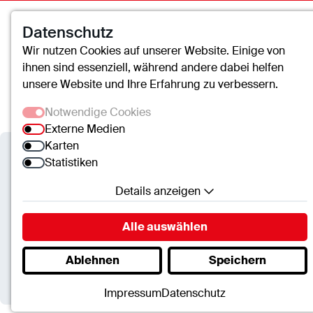
Datenschutz
Wir nutzen Cookies auf unserer Website. Einige von
ihnen sind essenziell, während andere dabei helfen
unsere Website und Ihre Erfahrung zu verbessern.
Notwendige Cookies
Externe Medien
Karten
Statistiken
Details anzeigen
cusanus trägergesellschaft trier mbH
Notwendige Cookies
Alle auswählen
Zwei Auszeichnungen für das
Essenzielle Cookies ermöglichen grundlegende
Ablehnen
Speichern
Funktionen und sind für die einwandfreie Funktion
der Website erforderlich.
Impressum
Datenschutz
SC.Cookie