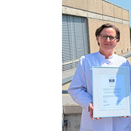
Zweck:
Verwendung um Youtube-Videoinhalte zu
entsperren.
Karten
Anzeige von Karten-Elementen mit externen
Anbietern
OpenStreetMap
Anbieter:
OpenStreetMap
Statistiken
Statistiken-Cookies erfassen Informationen
anonym. Diese Informationen helfen uns zu
verstehen, wie unsere Besucher unsere Website
nutzen.
Matomo