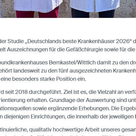
 der Studie „Deutschlands beste Krankenhäuser 2026“ de
elt Auszeichnungen für die Gefäßchirurgie sowie für di
erbundkrankenhauses Bernkastel/Wittlich damit zu den 
gehört landesweit zu den fünf ausgezeichneten Krankenh
eine besonders starke Position ein.
 seit 2018 durchgeführt. Ziel ist es, die Vielzahl an v
entierung erhalten. Grundlage der Auswertung sind unt
rmationsquellen sowie ergänzende Erhebungen. Die Erg
diejenigen Einrichtungen, die innerhalb der jeweilige
inuierliche, qualitativ hochwertige Arbeit unseres gesa