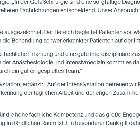
ie. „In der Gefäßchirurgie sind eine sorgfältige Diagnos
teren Fachrichtungen entscheidend. Unser Anspruch ist 
ausgezeichnet. Der Bereich begleitet Patienten vor, wäh
n die Behandlung schwer erkrankter Patienten auf der I
e, fachliche Erfahrung und eine gute interdisziplinäre Z
in der Anästhesiologie und Intensivmedizin kommt es dar
durch ein gut eingespieltes Team.“
nsivstation, ergänzt: „Auf der Intensivstation betreuen wir
erkennung der täglichen Arbeit und der engen Zusammen
ür die hohe fachliche Kompetenz und das große Engage
 im ländlichen Raum ist. Ein besonderer Dank gilt daher 